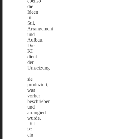
ebenso
die
Ideen
für
Stil,
Arrangement
und
Aufbau.
Die
KI
dient
der
Umsetzung
–
sie
produziert,
was
vorher
beschrieben
und
arrangiert
wurde.
„KI
ist
ein