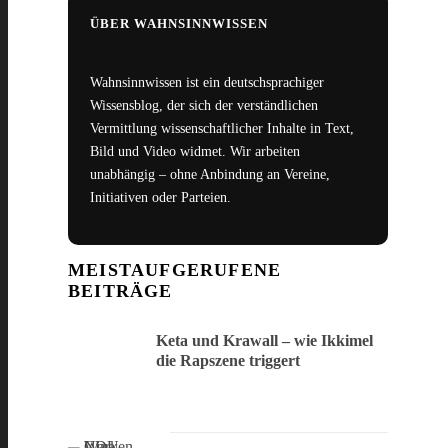
ÜBER WAHNSINNWISSEN
Wahnsinnwissen ist ein deutschsprachiger
Wissensblog, der sich der verständlichen
Vermittlung wissenschaftlicher Inhalte in Text,
Bild und Video widmet. Wir arbeiten
unabhängig – ohne Anbindung an Vereine,
Initiativen oder Parteien.
MEISTAUFGERUFENE
BEITRÄGE
Keta und Krawall – wie Ikkimel
die Rapszene triggert