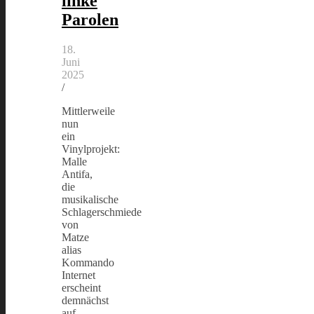
linke
Parolen
18.
Juni
2025
/
Mittlerweile
nun
ein
Vinylprojekt:
Malle
Antifa,
die
musikalische
Schlagerschmiede
von
Matze
alias
Kommando
Internet
erscheint
demnächst
auf