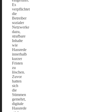
eingeführt.
Es
verpflichtet
die
Betreiber
sozialer
Netzwerke
dazu,
strafbare
Inhalte
wie
Hassrede
innerhalb
kurzer
Fristen
zu
löschen.
Zuvor
hatten
sich
die
Stimmen
gemehrt,
digitale
Hassrede