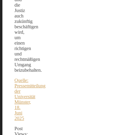
die
Justiz
auch
zukünftig
beschäftigen
wird,
um
einen
richtigen
und
rechtmäßigen
Umgang
beizubehalten.
Quelle:
Pressemitteilung
der
Universität
Münster,
18.
Juni
2025
Post
Views: