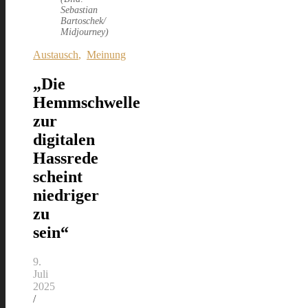
Sebastian
Bartoschek/
Midjourney)
Austausch
,
Meinung
„Die
Hemmschwelle
zur
digitalen
Hassrede
scheint
niedriger
zu
sein“
9.
Juli
2025
/