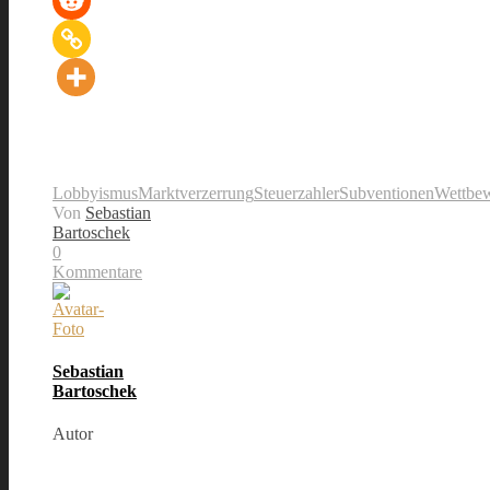
Lobbyismus
Marktverzerrung
Steuerzahler
Subventionen
Wettbew
Von
Sebastian
Bartoschek
0
Kommentare
Sebastian
Bartoschek
Autor