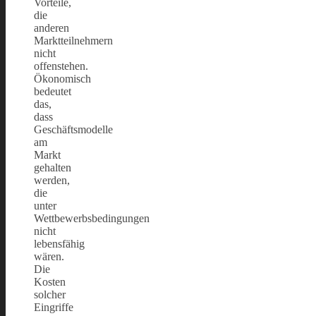
Vorteile,
die
anderen
Marktteilnehmern
nicht
offenstehen.
Ökonomisch
bedeutet
das,
dass
Geschäftsmodelle
am
Markt
gehalten
werden,
die
unter
Wettbewerbsbedingungen
nicht
lebensfähig
wären.
Die
Kosten
solcher
Eingriffe