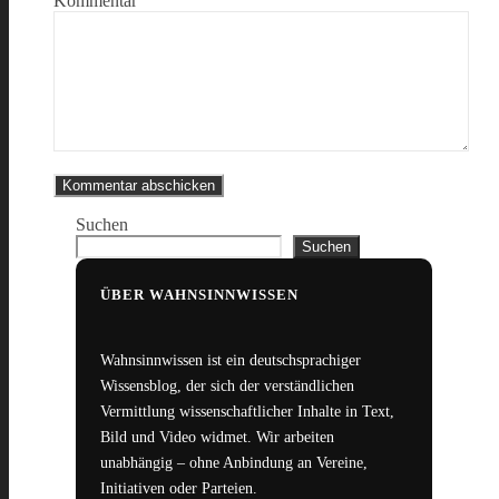
Kommentar
Suchen
Suchen
ÜBER WAHNSINNWISSEN
Wahnsinnwissen ist ein deutschsprachiger
Wissensblog, der sich der verständlichen
Vermittlung wissenschaftlicher Inhalte in Text,
Bild und Video widmet. Wir arbeiten
unabhängig – ohne Anbindung an Vereine,
Initiativen oder Parteien.