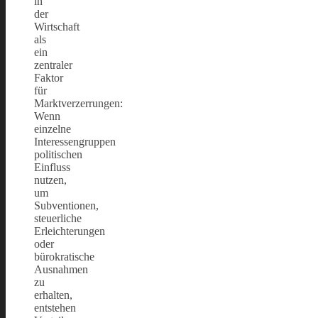
in
der
Wirtschaft
als
ein
zentraler
Faktor
für
Marktverzerrungen:
Wenn
einzelne
Interessengruppen
politischen
Einfluss
nutzen,
um
Subventionen,
steuerliche
Erleichterungen
oder
bürokratische
Ausnahmen
zu
erhalten,
entstehen