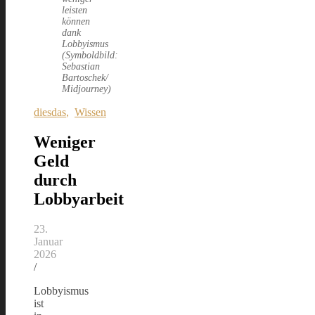
leisten
können
dank
Lobbyismus
(Symboldbild:
Sebastian
Bartoschek/
Midjourney)
diesdas
,
Wissen
Weniger
Geld
durch
Lobbyarbeit
23.
Januar
2026
/
Lobbyismus
ist