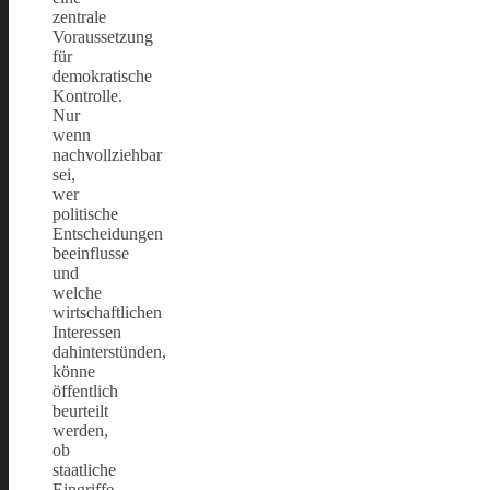
zentrale
Voraussetzung
für
demokratische
Kontrolle.
Nur
wenn
nachvollziehbar
sei,
wer
politische
Entscheidungen
beeinflusse
und
welche
wirtschaftlichen
Interessen
dahinterstünden,
könne
öffentlich
beurteilt
werden,
ob
staatliche
Eingriffe