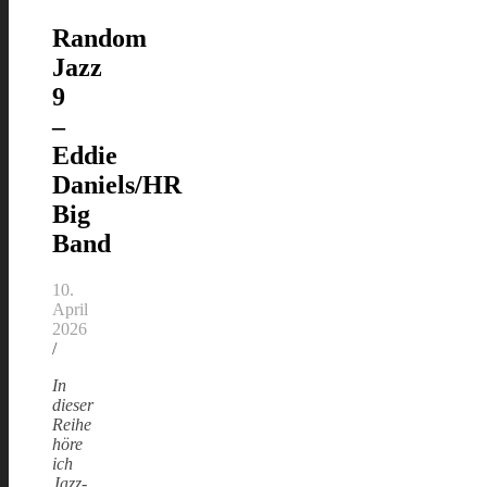
Random
Jazz
9
–
Eddie
Daniels/HR
Big
Band
10.
April
2026
/
In
dieser
Reihe
höre
ich
Jazz-