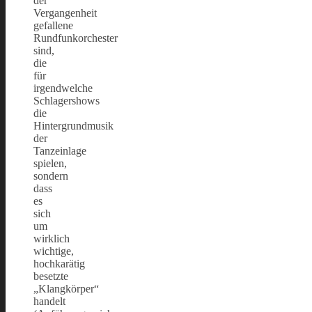
der
Vergangenheit
gefallene
Rundfunkorchester
sind,
die
für
irgendwelche
Schlagershows
die
Hintergrundmusik
der
Tanzeinlage
spielen,
sondern
dass
es
sich
um
wirklich
wichtige,
hochkarätig
besetzte
„Klangkörper“
handelt