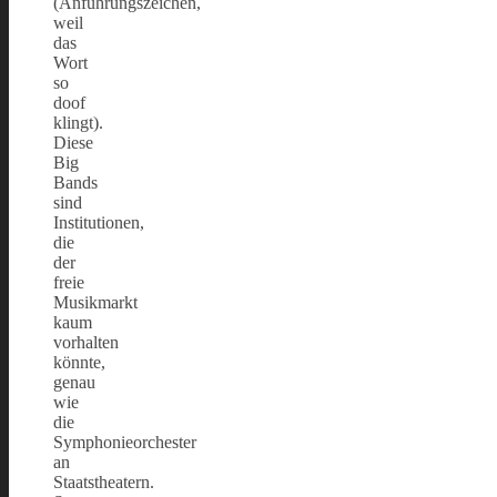
(Anführungszeichen,
weil
das
Wort
so
doof
klingt).
Diese
Big
Bands
sind
Institutionen,
die
der
freie
Musikmarkt
kaum
vorhalten
könnte,
genau
wie
die
Symphonieorchester
an
Staatstheatern.