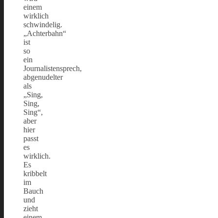
einem
wirklich
schwindelig.
„Achterbahn“
ist
so
ein
Journalistensprech,
abgenudelter
als
„Sing,
Sing,
Sing“,
aber
hier
passt
es
wirklich.
Es
kribbelt
im
Bauch
und
zieht
einem