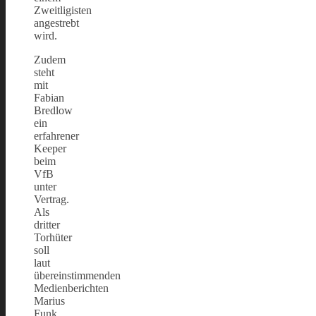
Zweitligisten
angestrebt
wird.
Zudem
steht
mit
Fabian
Bredlow
ein
erfahrener
Keeper
beim
VfB
unter
Vertrag.
Als
dritter
Torhüter
soll
laut
übereinstimmenden
Medienberichten
Marius
Funk,