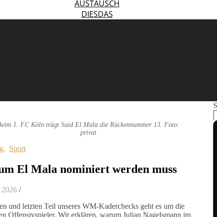
AUSTAUSCH
DIESDAS
S
Beim 1. FC Köln trägt Said El Mala die Rückennummer 13. Foto:
privat
g
,
Sport
m El Mala nominiert werden muss
 2026
/
ten und letzten Teil unseres WM-Kaderchecks geht es um die
en Offensivspieler. Wir erklären, warum Julian Nagelsmann im