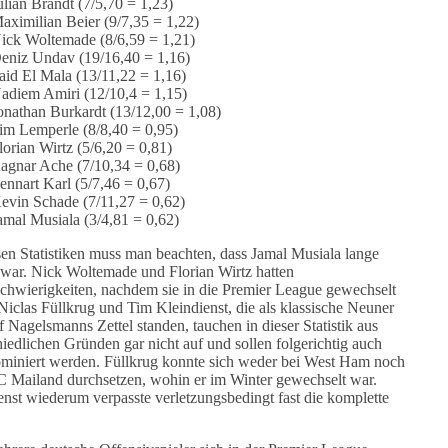
ulian Brandt (7/5,70 = 1,23)
aximilian Beier (9/7,35 = 1,22)
ick Woltemade (8/6,59 = 1,21)
eniz Undav (19/16,40 = 1,16)
aid El Mala (13/11,22 = 1,16)
adiem Amiri (12/10,4 = 1,15)
onathan Burkardt (13/12,00 = 1,08)
im Lemperle (8/8,40 = 0,95)
lorian Wirtz (5/6,20 = 0,81)
agnar Ache (7/10,34 = 0,68)
ennart Karl (5/7,46 = 0,67)
evin Schade (7/11,27 = 0,62)
amal Musiala (3/4,81 = 0,62)
sen Statistiken muss man beachten, dass Jamal Musiala lange
t war. Nick Woltemade und Florian Wirtz hatten
chwierigkeiten, nachdem sie in die Premier League gewechselt
Niclas Füllkrug und Tim Kleindienst, die als klassische Neuner
f Nagelsmanns Zettel standen, tauchen in dieser Statistik aus
hiedlichen Gründen gar nicht auf und sollen folgerichtig auch
ominiert werden. Füllkrug konnte sich weder bei West Ham noch
 Mailand durchsetzen, wohin er im Winter gewechselt war.
enst wiederum verpasste verletzungsbedingt fast die komplette