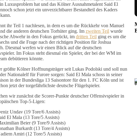
in Luxusproblem hat und das Kölner Ausnahmetalent Said El
nnoch schon jetzt ein unverzichtbarer Bestandteil des Kaders
 kann.
nt ihr Teil 1 nachlesen, in dem es um die Rückkehr von Manuel
nd die anderen deutschen Torhüter ging. Im
zweiten Teil
wurde
tsche Abwehr in den Fokus gerückt, im
dritten Teil
ging es um die
echs und die Frage nach der richtigen Position für Joshua
. Diesmal werfen wir einen Blick auf die deutschen
vspieler. Im Fokus steht diesmal ein Spieler, der bei der WM im
m debütieren könnte.
der größte Kölner Hoffnungsträger seit Lukas Podolski und soll nun
der Nationalelf für Furore sorgen: Said El Mala schoss in seiner
ison in der Bundesliga 13 Saisontore für den 1. FC Köln und ist
hon jetzt der torgefährlichste deutsche Flügelspieler.
chen wir zunächst die Scorer-Punkte deutscher Offensivspieler in
opäischen Top-5-Ligen:
eniz Undav (19 Tore/6 Assists)
aid El Mala (13 Tore/5 Assists)
aximilian Beier (9 Tore/9 Assists)
onathan Burkardt (13 Tore/4 Assists)
adiem Amiri (12 Tore/5 Assists)