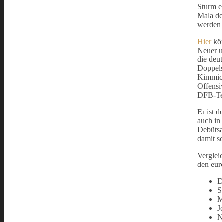
Sturm e
Mala de
werden
Hier
kön
Neuer u
die deu
Doppels
Kimmich
Offensi
DFB-Tea
Er ist 
auch in 
Debütsa
damit sc
Verglei
den eur
D
S
M
J
N