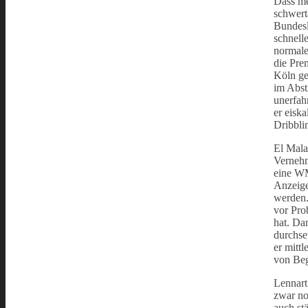
Dass me
schwerta
Bundesl
schnell
normale
die Pre
Köln ge
im Abst
unerfah
er eisk
Dribbli
El Mala
Vernehm
eine WM
Anzeige
werden.
vor Pro
hat. Da
durchse
er mitt
von Beg
Lennart
zwar no
auch st