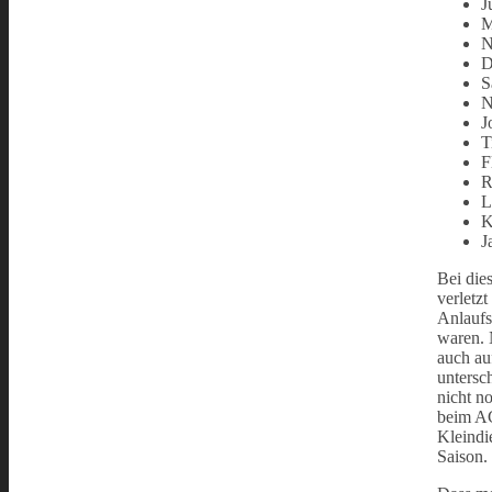
J
M
N
D
S
N
J
T
F
R
L
K
J
Bei die
verletz
Anlaufs
waren. 
auch au
untersc
nicht n
beim AC
Kleindi
Saison.