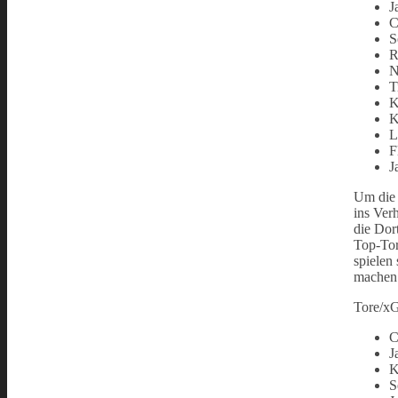
J
C
S
R
N
T
K
K
L
F
J
Um die 
ins Ver
die Dor
Top-Tor
spielen
machen 
Tore/xG
C
J
K
S