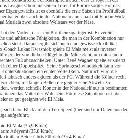
ns League schon mit seinen Toren für Furore sorgte. Für das
r Eigengewächs ist es ebenfalls die erste Saison im Profifußball.
ner hat er aber auch in der Nationalmannschaft mit Florian Wirtz
al Musiala zwei absolute Weltstars vor der Nase.
hat den Vorteil, dass sein Profil einzigartiger ist. Er vereint
che und athletische Fähigkeiten, die man in der Kombination nur
selten sieht. Daraus ergibt sich auch eine gewisse Flexibilität.
x-Coach Lukas Kwasniok spielte El Mala meist als inverser
ürmer, der vom linken Flügel in die Mitte zieht, um mit seinem
 rechten Fuß abzuschließen. Unter René Wagner spielte er zuletzt
t in einer Doppelspitze. Seine Sprintgeschwindigkeit kann vor
 Kontersituationen ein echter Vorteil sein. Natürlich wird die
lelf taktisch anders agieren als der FC. Während die Kölner recht
versuchten, mit langen Bällen die gegnerische Abwehr zu
den, werden schnelle Konter in der Nationalelf nur in bestimmten
uationen das Mittel der Wahl sein. Für diese Situationen ist aber
ieler so gut geeignet wie El Mala.
gt sich beim Blick auf den Top-Speed (hier sind nur Daten aus der
iga aufgeführt):
aid El Mala (35,9 Km/h)
arim Adeyemi (35,8 Km/h)
aximilian Beier; Chris Führich (35,4 Km/h)