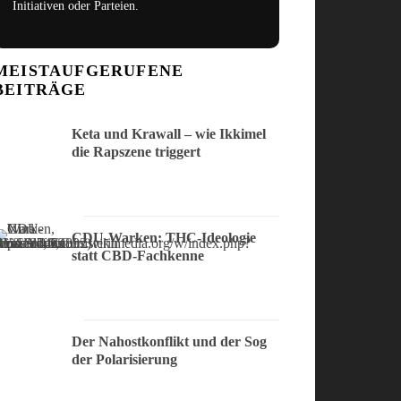
Initiativen oder Parteien.
MEISTAUFGERUFENE
BEITRÄGE
Keta und Krawall – wie Ikkimel
die Rapszene triggert
CDU-Warken: THC-Ideologie
statt CBD-Fachkenne
Der Nahostkonflikt und der Sog
der Polarisierung