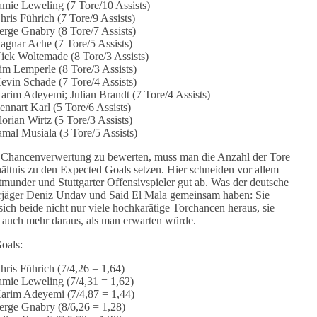
amie Leweling (7 Tore/10 Assists)
hris Führich (7 Tore/9 Assists)
erge Gnabry (8 Tore/7 Assists)
agnar Ache (7 Tore/5 Assists)
ick Woltemade (8 Tore/3 Assists)
im Lemperle (8 Tore/3 Assists)
evin Schade (7 Tore/4 Assists)
arim Adeyemi; Julian Brandt (7 Tore/4 Assists)
ennart Karl (5 Tore/6 Assists)
lorian Wirtz (5 Tore/3 Assists)
amal Musiala (3 Tore/5 Assists)
Chancenverwertung zu bewerten, muss man die Anzahl der Tore
hältnis zu den Expected Goals setzen. Hier schneiden vor allem
tmunder und Stuttgarter Offensivspieler gut ab. Was der deutsche
jäger Deniz Undav und Said El Mala gemeinsam haben: Sie
 sich beide nicht nur viele hochkarätige Torchancen heraus, sie
auch mehr daraus, als man erwarten würde.
oals:
hris Führich (7/4,26 = 1,64)
amie Leweling (7/4,31 = 1,62)
arim Adeyemi (7/4,87 = 1,44)
erge Gnabry (8/6,26 = 1,28)