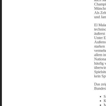
Champio
Münchne
Als Zeh
und Jam
El Mala 
technis
äußerst 
Unter E
Außenst
starken
vermehr
allem in
Nationa
häufig 
überwin
Spielsit
kein Sp
Das zei
Bundesl
S
K
M