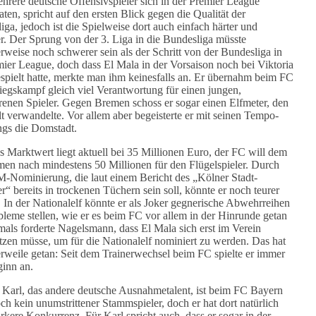
hrere deutsche Offensivspieler sich in der Premier League
ten, spricht auf den ersten Blick gegen die Qualität der
iga, jedoch ist die Spielweise dort auch einfach härter und
er. Der Sprung von der 3. Liga in die Bundesliga müsste
rweise noch schwerer sein als der Schritt von der Bundesliga in
mier League, doch dass El Mala in der Vorsaison noch bei Viktoria
spielt hatte, merkte man ihm keinesfalls an. Er übernahm beim FC
iegskampf gleich viel Verantwortung für einen jungen,
renen Spieler. Gegen Bremen schoss er sogar einen Elfmeter, den
alt verwandelte. Vor allem aber begeisterte er mit seinen Tempo-
ngs die Domstadt.
s Marktwert liegt aktuell bei 35 Millionen Euro, der FC will dem
en nach mindestens 50 Millionen für den Flügelspieler. Durch
-Nominierung, die laut einem Bericht des „Kölner Stadt-
r“ bereits in trockenen Tüchern sein soll, könnte er noch teurer
 In der Nationalelf könnte er als Joker gegnerische Abwehrreihen
bleme stellen, wie er es beim FC vor allem in der Hinrunde getan
mals forderte Nagelsmann, dass El Mala sich erst im Verein
tzen müsse, um für die Nationalelf nominiert zu werden. Das hat
lerweile getan: Seit dem Trainerwechsel beim FC spielte er immer
inn an.
 Karl, das andere deutsche Ausnahmetalent, ist beim FC Bayern
ch kein unumstrittener Stammspieler, doch er hat dort natürlich
ärkere Konkurrenz. Für Karl spricht auch, dass er sogar in der