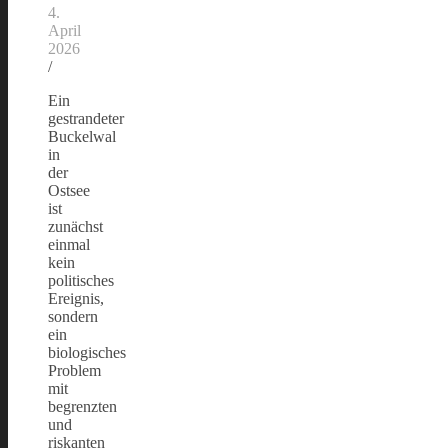
4.
April
2026
/
Ein
gestrandeter
Buckelwal
in
der
Ostsee
ist
zunächst
einmal
kein
politisches
Ereignis,
sondern
ein
biologisches
Problem
mit
begrenzten
und
riskanten