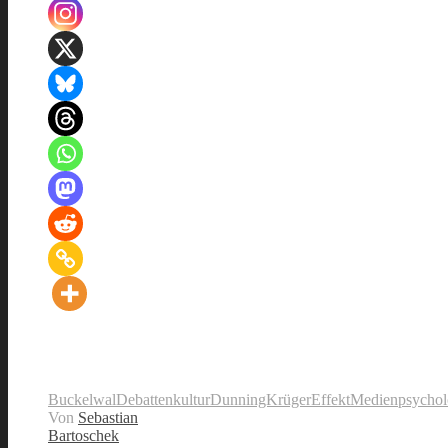
Buckelwal
Debattenkultur
DunningKrügerEffekt
Medienpsychol
Von
Sebastian
Bartoschek