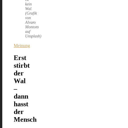
kein
Wal.
(Grafik
von
Alvaro
Montoro
auf
Unsplash)
Meinung
Erst
stirbt
der
Wal
–
dann
hasst
der
Mensch