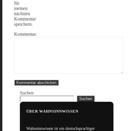
für
meinen
nächsten
Kommentar
speichern.
Kommentar
Suchen
Suchen
ÜBER WAHNSINNWISSEN
Wahnsinnwissen ist ein deutschsprachiger