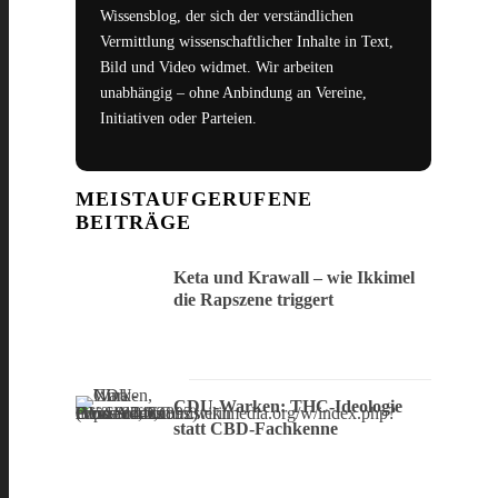
Wissensblog, der sich der verständlichen
Vermittlung wissenschaftlicher Inhalte in Text,
Bild und Video widmet. Wir arbeiten
unabhängig – ohne Anbindung an Vereine,
Initiativen oder Parteien.
MEISTAUFGERUFENE
BEITRÄGE
Keta und Krawall – wie Ikkimel
die Rapszene triggert
CDU-Warken: THC-Ideologie
statt CBD-Fachkenne