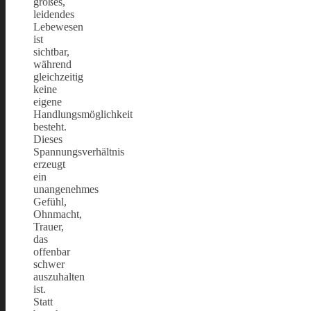
großes,
leidendes
Lebewesen
ist
sichtbar,
während
gleichzeitig
keine
eigene
Handlungsmöglichkeit
besteht.
Dieses
Spannungsverhältnis
erzeugt
ein
unangenehmes
Gefühl,
Ohnmacht,
Trauer,
das
offenbar
schwer
auszuhalten
ist.
Statt