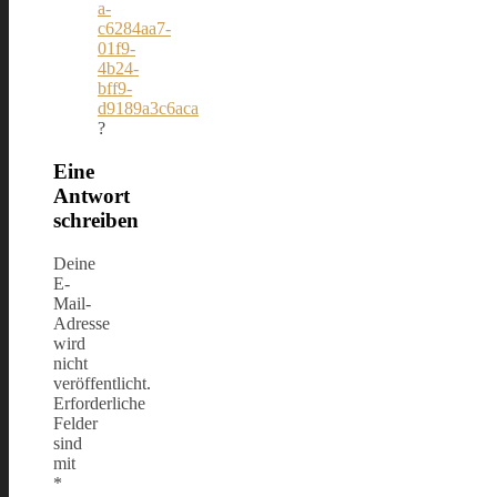
a-
c6284aa7-
01f9-
4b24-
bff9-
d9189a3c6aca
?
Eine
Antwort
schreiben
Deine
E-
Mail-
Adresse
wird
nicht
veröffentlicht.
Erforderliche
Felder
sind
mit
*