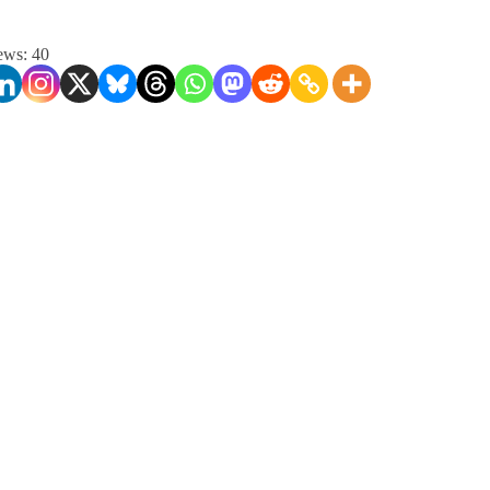
ews:
40