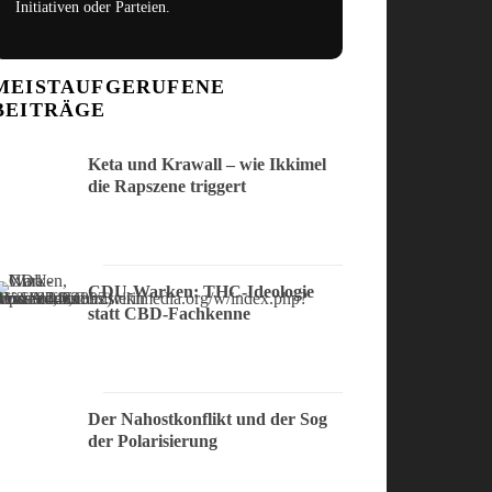
Initiativen oder Parteien.
MEISTAUFGERUFENE
BEITRÄGE
Keta und Krawall – wie Ikkimel
die Rapszene triggert
CDU-Warken: THC-Ideologie
statt CBD-Fachkenne
Der Nahostkonflikt und der Sog
der Polarisierung