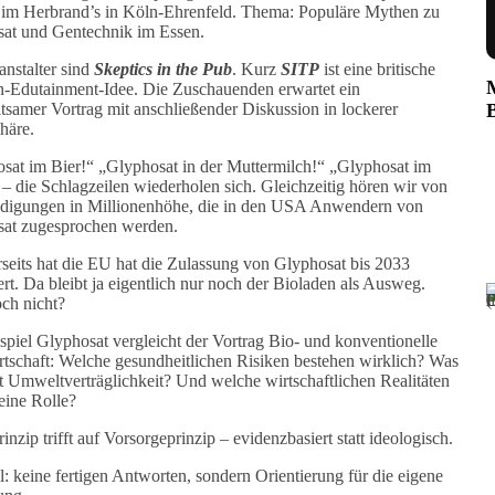
 im Herbrand’s in Köln-Ehrenfeld. Thema: Populäre Mythen zu
at und Gentechnik im Essen.
nstalter sind
Skeptics in the Pub
. Kurz
SITP
ist eine britische
-Edutainment-Idee. Die Zuschauenden erwartet ein
ltsamer Vortrag mit anschließender Diskussion in lockerer
häre.
sat im Bier!“ „Glyphosat in der Muttermilch!“ „Glyphosat im
 – die Schlagzeilen wiederholen sich. Gleichzeitig hören wir von
digungen in Millionenhöhe, die in den USA Anwendern von
at zugesprochen werden.
seits hat die EU hat die Zulassung von Glyphosat bis 2033
ert. Da bleibt ja eigentlich nur noch der Bioladen als Ausweg.
ch nicht?
piel Glyphosat vergleicht der Vortrag Bio- und konventionelle
tschaft: Welche gesundheitlichen Risiken bestehen wirklich? Was
t Umweltverträglichkeit? Und welche wirtschaftlichen Realitäten
 eine Rolle?
inzip trifft auf Vorsorgeprinzip – evidenzbasiert statt ideologisch.
l: keine fertigen Antworten, sondern Orientierung für die eigene