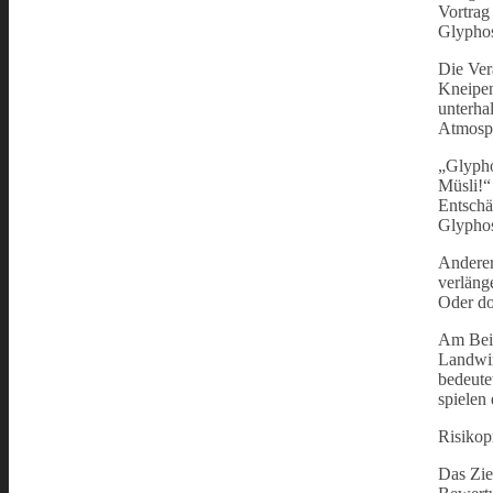
Vortrag
Glyphos
Die Vera
Kneipen
unterha
Atmosp
„Glypho
Müsli!“
Entschä
Glyphos
Anderer
verläng
Oder do
Am Beis
Landwir
bedeute
spielen
Risikopr
Das Zie