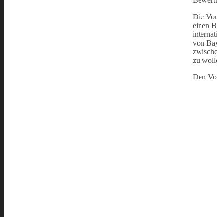
Bewert
Die Vor
einen B
interna
von Bay
zwische
zu woll
Den Vor