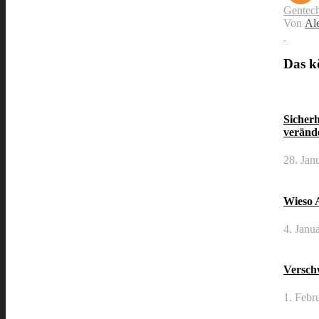
Gentec
Von
Al
Das kö
Sicher
veränd
28. Jan
Wieso A
4. Janu
Versch
1. Febr