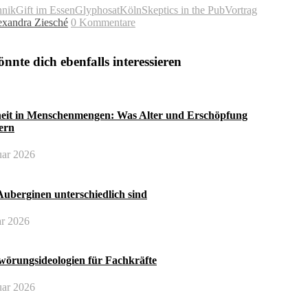
hnik
Gift im Essen
Glyphosat
Köln
Skeptics in the Pub
Vortrag
exandra Ziesché
0 Kommentare
nnte dich ebenfalls interessieren
heit in Menschenmengen: Was Alter und Erschöpfung
ern
uar 2026
uberginen unterschiedlich sind
ar 2026
wörungsideologien für Fachkräfte
uar 2026