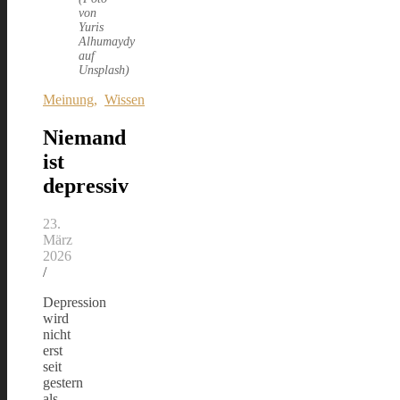
von
Yuris
Alhumaydy
auf
Unsplash)
Meinung
,
Wissen
Niemand
ist
depressiv
23.
März
2026
/
Depression
wird
nicht
erst
seit
gestern
als