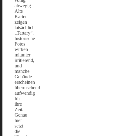
völlig
abwegig.
Alte
Karten
zeigen
tatsächlich
„Tartary“,
historische
Fotos
wirken
mitunter
irritierend,
und
manche
Gebäude
erscheinen
überraschend
aufwendig
für
ihre
Zeit.
Genau
hier
setzt
die