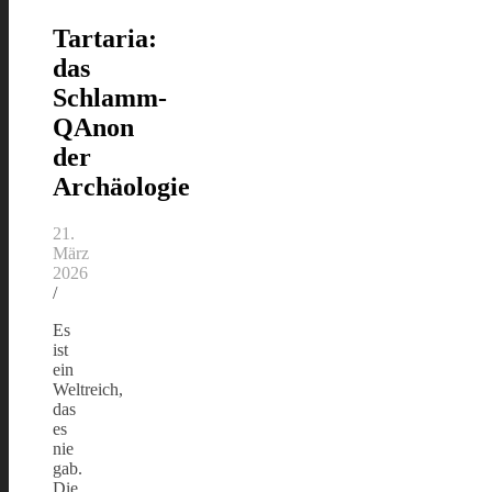
Tartaria:
das
Schlamm-
QAnon
der
Archäologie
21.
März
2026
/
Es
ist
ein
Weltreich,
das
es
nie
gab.
Die