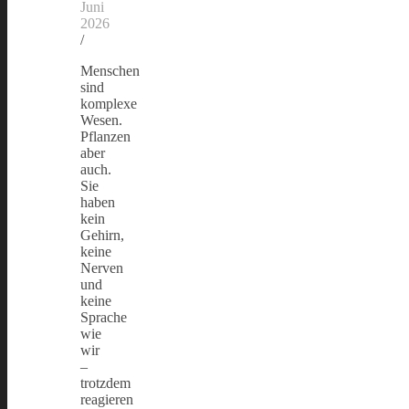
Juni
2026
/
Menschen
sind
komplexe
Wesen.
Pflanzen
aber
auch.
Sie
haben
kein
Gehirn,
keine
Nerven
und
keine
Sprache
wie
wir
–
trotzdem
reagieren