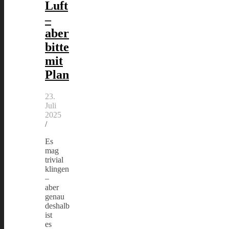
Luft
–
aber
bitte
mit
Plan
23.
Juli
2025
/
Es
mag
trivial
klingen
–
aber
genau
deshalb
ist
es