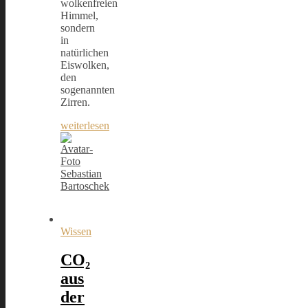
wolkenfreien
Himmel,
sondern
in
natürlichen
Eiswolken,
den
sogenannten
Zirren.
weiterlesen
Sebastian
Bartoschek
Wissen
CO₂
aus
der