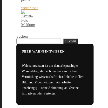
weiterlesen
Meldung
Suchen
Suchen
ÜBER WAHNSINNWISSEN
Wahnsinnwissen ist ein deutschsprachiger
Wissensblog, der sich der verständlichen
Vermittlung wissenschaftlicher Inhalte in Text,
Bild und Video widmet. Wir arbeiten
unabhängig – ohne Anbindung an Vereine,
Initiativen oder Parteien.