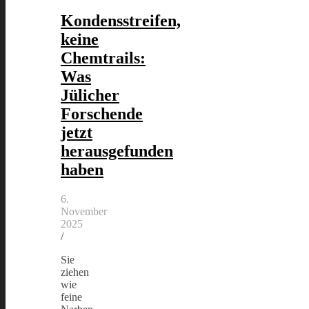
Kondensstreifen,
keine
Chemtrails:
Was
Jülicher
Forschende
jetzt
herausgefunden
haben
6.
November
2025
/
Sie
ziehen
wie
feine