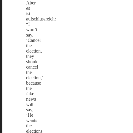
Aber
es
ist
aufschlussreich:
“I
won’t
say,
‘Cancel
the
election,
they
should
cancel
the
election,’
because
the
fake
news
will
say,
‘He
wants
the
elections