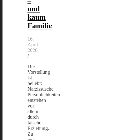
–
und
kaum
Familie
16.
April
2026
/
Die
Vorstellung
ist
beliebt:
Narzisstische
Persönlichkeiten
entstehen
vor
allem
durch
falsche
Erziehung.
Zu
viel