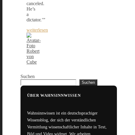
canceled.
He’s
a
dictator.’”
weiterlesen
Robert
von
Cube
Suchen
Suchen
ÜBER WAHNSINNWISSEN
Wahnsinnwissen ist ein deutschsprachiger
Wissensblog, der sich der verständlichen
Vermittlung wissenschaftlicher Inhalte in Text,
Bild und Video widmet. Wir arbeiten