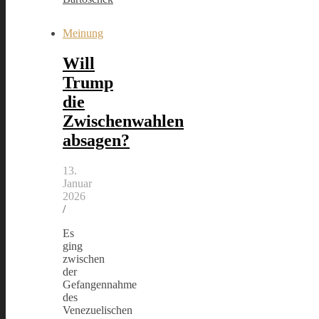
Meinung
Will
Trump
die
Zwischenwahlen
absagen?
13.
Januar
2026
/
Es
ging
zwischen
der
Gefangennahme
des
Venezuelischen