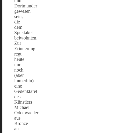
und
Dortmunder
gewesen
sein,
die
dem
Spektakel
beiwohnten.
Zur
Erinnerung
regt
heute
nur
noch
(aber
immerhin)
eine
Gedenktafel
des
Künstlers
Michael
Odenwaeller
aus
Bronze
an.