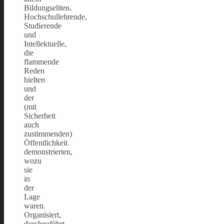
Bildungseliten,
Hochschullehrende,
Studierende
und
Intellektuelle,
die
flammende
Reden
hielten
und
der
(mit
Sicherheit
auch
zustimmenden)
Öffentlichkeit
demonstrierten,
wozu
sie
in
der
Lage
waren.
Organisiert,
durchgeführt