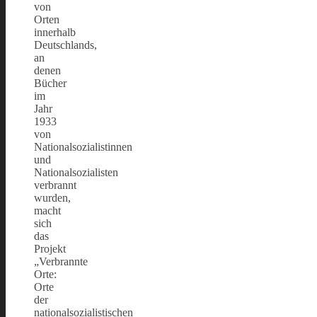
von
Orten
innerhalb
Deutschlands,
an
denen
Bücher
im
Jahr
1933
von
Nationalsozialistinnen
und
Nationalsozialisten
verbrannt
wurden,
macht
sich
das
Projekt
„Verbrannte
Orte:
Orte
der
nationalsozialistischen