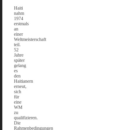
Haiti
nahm
1974
erstmals
an
einer
Weltmeisterschaft
teil.
52
Jahre
später
gelang
es
den
Haitianern
erneut,
sich
für
eine
WM
zu
qualifizieren.
Die
Rahmenbedingungen