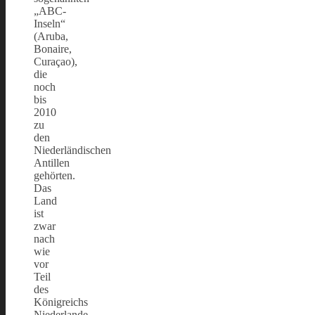
„ABC-
Inseln“
(Aruba,
Bonaire,
Curaçao),
die
noch
bis
2010
zu
den
Niederländischen
Antillen
gehörten.
Das
Land
ist
zwar
nach
wie
vor
Teil
des
Königreichs
Niederlande,