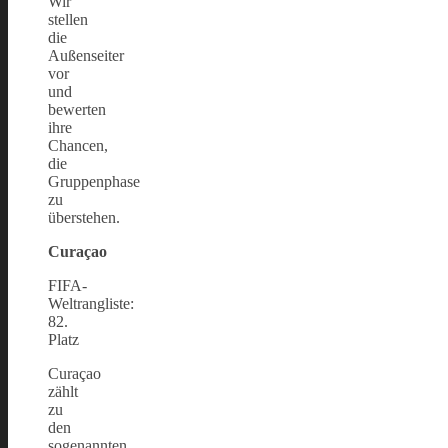
Wir
stellen
die
Außenseiter
vor
und
bewerten
ihre
Chancen,
die
Gruppenphase
zu
überstehen.
Curaçao
FIFA-
Weltrangliste:
82.
Platz
Curaçao
zählt
zu
den
sogenannten