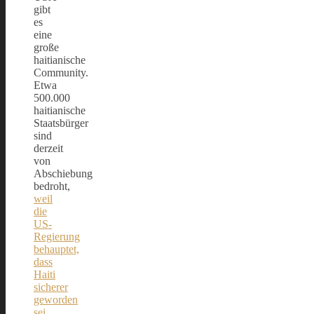
gibt
es
eine
große
haitianische
Community.
Etwa
500.000
haitianische
Staatsbürger
sind
derzeit
von
Abschiebung
bedroht,
weil
die
US-
Regierung
behauptet,
dass
Haiti
sicherer
geworden
sei
.