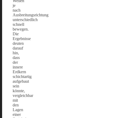
Wellen
je
nach
Ausbreitungsrichtung
unterschiedlich
schnell
bewegen.
Die
Ergebnisse
deuten
darauf
hin,
dass
der
innere
Erdkern
schichtartig
aufgebaut
sein
könnte,
vergleichbar
mit
den
Lagen
einer