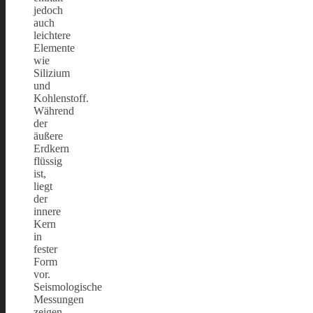
jedoch
auch
leichtere
Elemente
wie
Silizium
und
Kohlenstoff.
Während
der
äußere
Erdkern
flüssig
ist,
liegt
der
innere
Kern
in
fester
Form
vor.
Seismologische
Messungen
zeigen