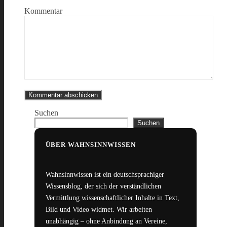
Kommentar
Suchen
Suchen
ÜBER WAHNSINNWISSEN
Wahnsinnwissen ist ein deutschsprachiger
Wissensblog, der sich der verständlichen
Vermittlung wissenschaftlicher Inhalte in Text,
Bild und Video widmet. Wir arbeiten
unabhängig – ohne Anbindung an Vereine,