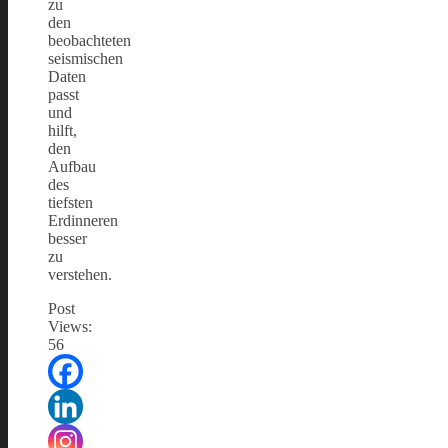
zu
den
beobachteten
seismischen
Daten
passt
und
hilft,
den
Aufbau
des
tiefsten
Erdinneren
besser
zu
verstehen.
Post
Views:
56