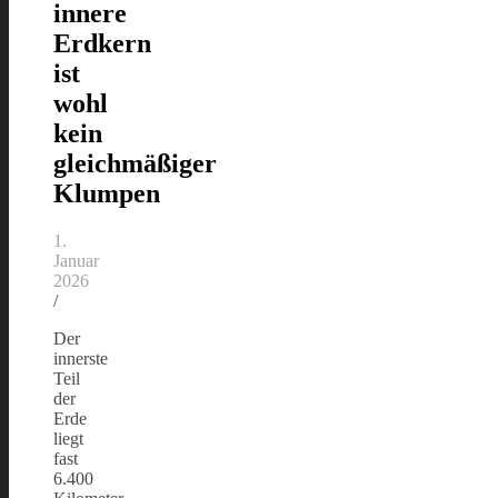
innere
Erdkern
ist
wohl
kein
gleichmäßiger
Klumpen
1.
Januar
2026
/
Der
innerste
Teil
der
Erde
liegt
fast
6.400