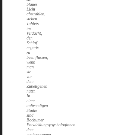
blaues
Licht
abstrahlen,
stehen
Tablets
im
Verdacht,
den
Schlaf
negativ
zu
beeinflussen,
wenn
man
sie
vor
dem
Zubettgehen
nutzt.
In
einer
aufwendigen
Studie
sind
Bochumer
Entwicklungspsychologinnen
dem
nachgegangen.