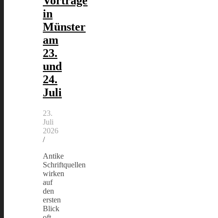
Vorträge
in
Münster
am
23.
und
24.
Juli
23.
Juli
2026
/
Antike
Schriftquellen
wirken
auf
den
ersten
Blick
oft