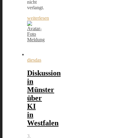
nicht
verlangt.
weiterlesen
Meldung
diesdas
Diskussion
in
Münster
über
KI
in
Westfalen
3.