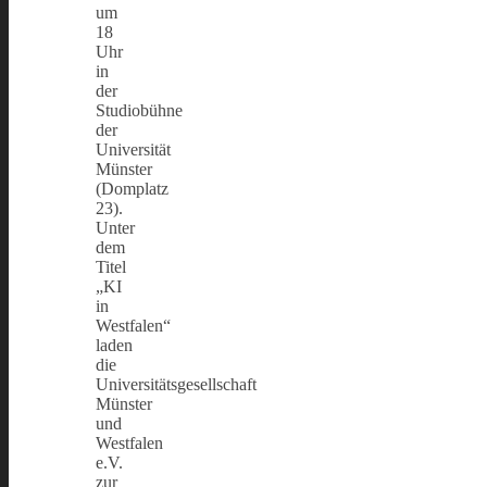
um
18
Uhr
in
der
Studiobühne
der
Universität
Münster
(Domplatz
23).
Unter
dem
Titel
„KI
in
Westfalen“
laden
die
Universitätsgesellschaft
Münster
und
Westfalen
e.V.
zur