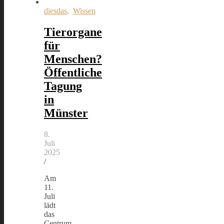
diesdas
,
Wissen
Tierorgane
für
Menschen?
Öffentliche
Tagung
in
Münster
8.
Juli
2025
/
Am
11.
Juli
lädt
das
Centrum