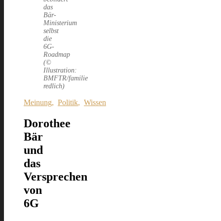
das
Bär-
Ministerium
selbst
die
6G-
Roadmap
(©
Illustration:
BMFTR/familie
redlich)
Meinung
,
Politik
,
Wissen
Dorothee
Bär
und
das
Versprechen
von
6G