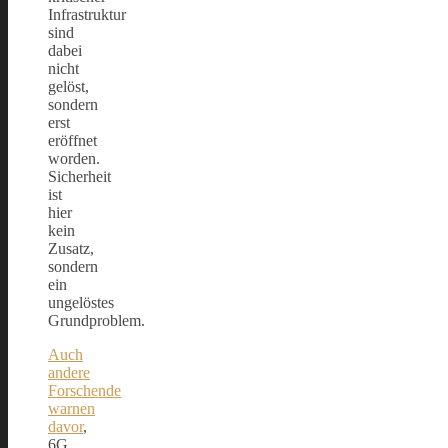
Infrastruktur
sind
dabei
nicht
gelöst,
sondern
erst
eröffnet
worden.
Sicherheit
ist
hier
kein
Zusatz,
sondern
ein
ungelöstes
Grundproblem.
Auch
andere
Forschende
warnen
davor
,
6G