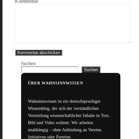
Kommentar
Suchen
Suchen
ÜBER WAHNSINNWISSEN
Wahnsinnwissen ist ein deutschsprachiger
Wissensblog, der sich der verständlichen
Vermittlung wissenschaftlicher Inhalte in Text,
Bild und Video widmet. Wir arbeiten
unabhängig – ohne Anbindung an Vereine,
Initiativen oder Parteien.