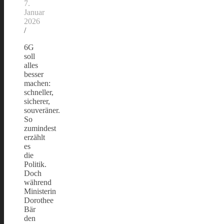
7.
Januar
2026
/
6G
soll
alles
besser
machen:
schneller,
sicherer,
souveräner.
So
zumindest
erzählt
es
die
Politik.
Doch
während
Ministerin
Dorothee
Bär
den