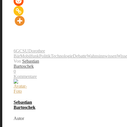
6G
CSU
Dorothee
Bär
Mobilfunk
Politik
TechnologieDebatte
Wahnsinnwissen
Wisse
Von
Sebastian
Bartoschek
0
Kommentare
Sebastian
Bartoschek
Autor