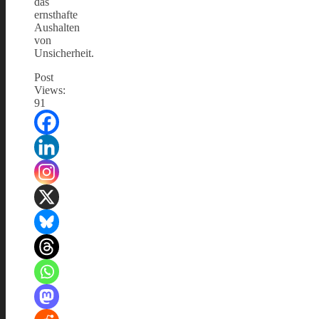
das
ernsthafte
Aushalten
von
Unsicherheit.
Post
Views:
91