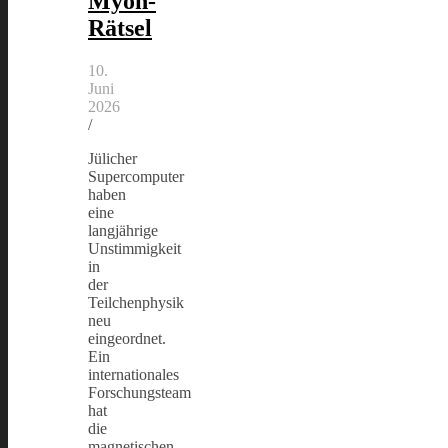
Myon-
Rätsel
10.
Juni
2026
/
Jülicher
Supercomputer
haben
eine
langjährige
Unstimmigkeit
in
der
Teilchenphysik
neu
eingeordnet.
Ein
internationales
Forschungsteam
hat
die
magnetischen