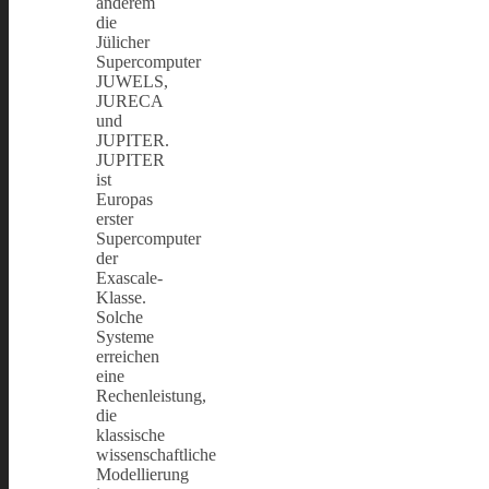
anderem
die
Jülicher
Supercomputer
JUWELS,
JURECA
und
JUPITER.
JUPITER
ist
Europas
erster
Supercomputer
der
Exascale-
Klasse.
Solche
Systeme
erreichen
eine
Rechenleistung,
die
klassische
wissenschaftliche
Modellierung