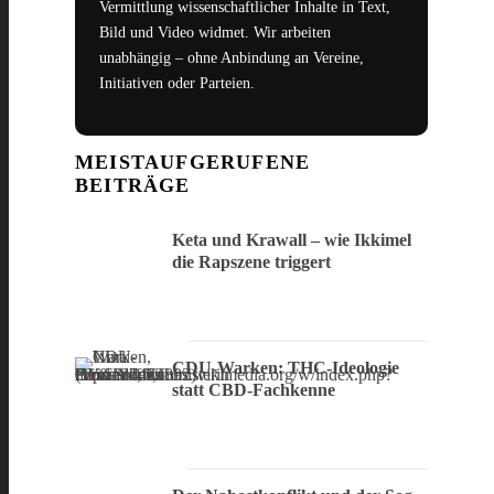
Vermittlung wissenschaftlicher Inhalte in Text,
Bild und Video widmet. Wir arbeiten
unabhängig – ohne Anbindung an Vereine,
Initiativen oder Parteien.
MEISTAUFGERUFENE
BEITRÄGE
Keta und Krawall – wie Ikkimel
die Rapszene triggert
CDU-Warken: THC-Ideologie
statt CBD-Fachkenne