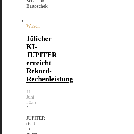
Sebastian
Bartoschek
Wissen
Jülicher
KI-
JUPITER
erreicht
Rekord-
Rechenleistung
11.
Juni
2025
/
JUPITER
steht
in