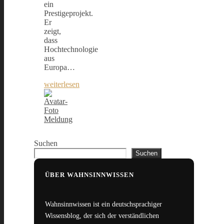
ein
Prestigeprojekt.
Er
zeigt,
dass
Hochtechnologie
aus
Europa…
weiterlesen
Meldung
Suchen
Suchen
ÜBER WAHNSINNWISSEN
Wahnsinnwissen ist ein deutschsprachiger
Wissensblog, der sich der verständlichen