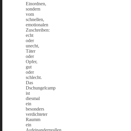
Einordnen,
sondern
vom
schnellen,
emotionalen
Zuschreiben:
echt
oder
unecht,
Täter
oder
Opfer,
gut
oder
schlecht.
Das
Dschungelcamp
ist
diesmal
ein
besonders
verdichteter
Raumm
ein
Aufeinanderprallen