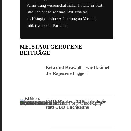
Vermittlung wissenschaftlicher Inhalte in Text,
Bild und Video widmet. Wir arbeiten
unabhängig – ohne Anbindung an Vereine,
Initiativen oder Parteien.
MEISTAUFGERUFENE
BEITRÄGE
Keta und Krawall – wie Ikkimel
die Rapszene triggert
CDU-Warken: THC-Ideologie
statt CBD-Fachkenne