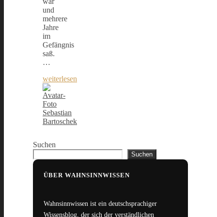
war
und
mehrere
Jahre
im
Gefängnis
saß.
…
weiterlesen
Sebastian
Bartoschek
Suchen
Suchen
ÜBER WAHNSINNWISSEN
Wahnsinnwissen ist ein deutschsprachiger
Wissensblog, der sich der verständlichen