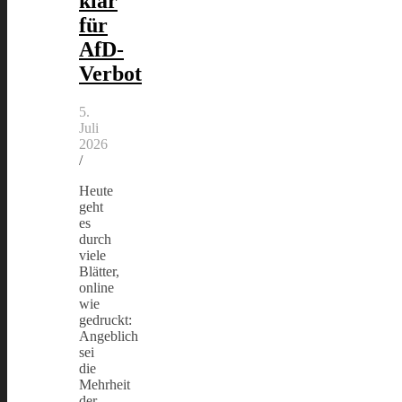
klar
für
AfD-
Verbot
5.
Juli
2026
/
Heute
geht
es
durch
viele
Blätter,
online
wie
gedruckt:
Angeblich
sei
die
Mehrheit
der