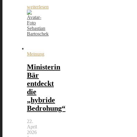
weiterlesen
Sebastian
Bartoschek
Meinung
Ministerin
Bär
entdeckt
die
„hybride
Bedrohung“
22.
April
2026