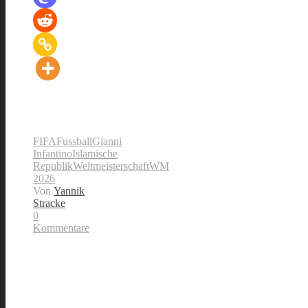
FIFA
Fussball
Gianni
Infantino
Islamische
Republik
Weltmeisterschaft
WM
2026
Von
Yannik
Stracke
0
Kommentare