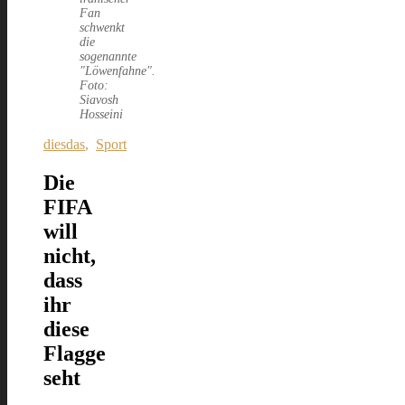
Fan
schwenkt
die
sogenannte
"Löwenfahne".
Foto:
Siavosh
Hosseini
diesdas
,
Sport
Die
FIFA
will
nicht,
dass
ihr
diese
Flagge
seht