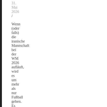
31.
Mai
2026
/
Wenn
(oder
falls)
die
iranische
Mannschaft
bei
der
WM
2026
aufläuft,
wird
es
um
mehr
als
nur
Fußball
gehen.
Es