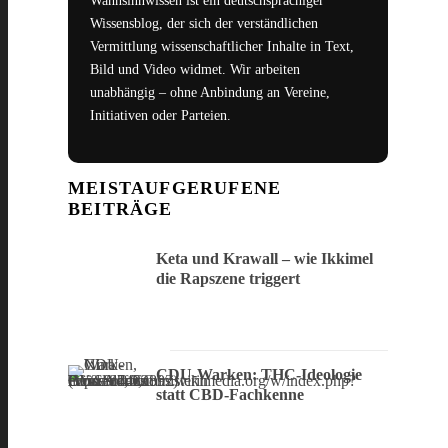
Wahnsinnwissen ist ein deutschsprachiger
Wissensblog, der sich der verständlichen
Vermittlung wissenschaftlicher Inhalte in Text,
Bild und Video widmet. Wir arbeiten
unabhängig – ohne Anbindung an Vereine,
Initiativen oder Parteien.
MEISTAUFGERUFENE
BEITRÄGE
Keta und Krawall – wie Ikkimel
die Rapszene triggert
CDU-Warken: THC-Ideologie
statt CBD-Fachkenne