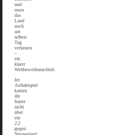
und
muss
das
Land
noch
am
selben
Tag
verlassen
–
ein
klarer
Wettbewerbsnachteil.
Im
Auftaktspiel
kamen
die
Iraner
nicht
über
ein
2:2
gegen
Neuseeland