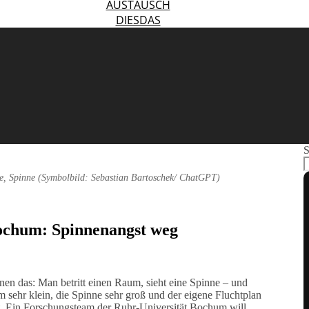
AUSTAUSCH
DIESDAS
S
e, Spinne (Symbolbild: Sebastian Bartoschek/ ChatGPT)
chum: Spinnenangst weg
en das: Man betritt einen Raum, sieht eine Spinne – und
um sehr klein, die Spinne sehr groß und der eigene Fluchtplan
ert. Ein Forschungsteam der Ruhr-Universität Bochum will