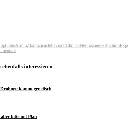
nophobie
ArminZlomuzica
BehavioralClinicalNeuroscience
Bochum
Expo
mmentare
ebenfalls interessieren
i Drohnen kommt genetisch
aber bitte mit Plan