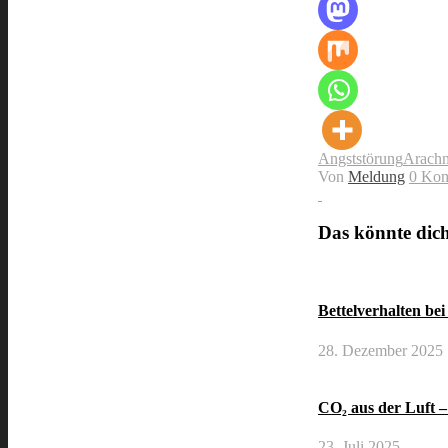
Angststörung
Arach
Von
Meldung
0 Ko
Das könnte dich 
Bettelverhalten be
28. Dezember 2025
CO₂ aus der Luft – 
23. Juli 2025