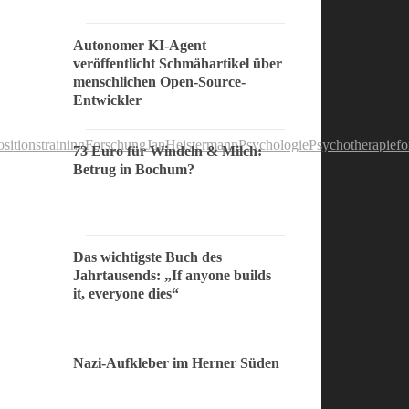
Autonomer KI-Agent
veröffentlicht Schmähartikel über
menschlichen Open-Source-
Entwickler
sitionstraining
Forschung
JanHeistermann
Psychologie
Psychotherapief
73 Euro für Windeln & Milch:
Betrug in Bochum?
Das wichtigste Buch des
Jahrtausends: „If anyone builds
it, everyone dies“
Nazi-Aufkleber im Herner Süden