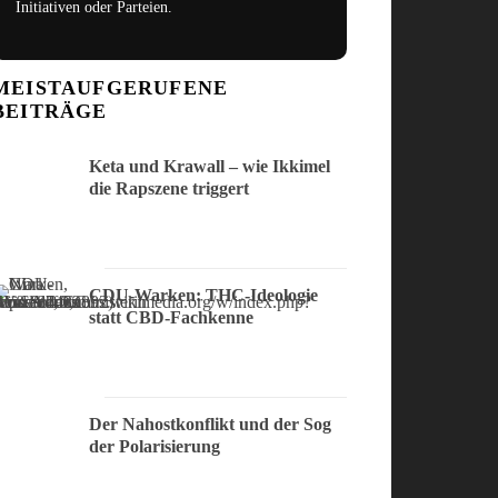
Initiativen oder Parteien.
MEISTAUFGERUFENE
BEITRÄGE
Keta und Krawall – wie Ikkimel
die Rapszene triggert
CDU-Warken: THC-Ideologie
statt CBD-Fachkenne
Der Nahostkonflikt und der Sog
der Polarisierung