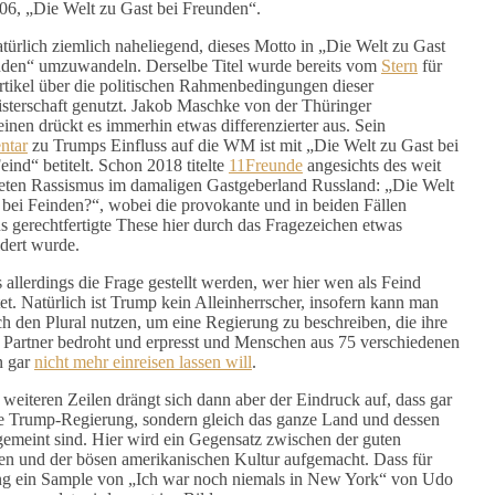
, „Die Welt zu Gast bei Freunden“.
natürlich ziemlich naheliegend, dieses Motto in „Die Welt zu Gast
nden“ umzuwandeln. Derselbe Titel wurde bereits vom
Stern
für
rtikel über die politischen Rahmenbedingungen dieser
sterschaft genutzt. Jakob Maschke von der Thüringer
inen drückt es immerhin etwas differenzierter aus. Sein
tar
zu Trumps Einfluss auf die WM ist mit „Die Welt zu Gast bei
eind“ betitelt. Schon 2018 titelte
11Freunde
angesichts des weit
teten Rassismus im damaligen Gastgeberland Russland: „Die Welt
 bei Feinden?“, wobei die provokante und in beiden Fällen
s gerechtfertigte These hier durch das Fragezeichen etwas
dert wurde.
 allerdings die Frage gestellt werden, wer hier wen als Feind
tet. Natürlich ist Trump kein Alleinherrscher, insofern kann man
ich den Plural nutzen, um eine Regierung zu beschreiben, die ihre
 Partner bedroht und erpresst und Menschen aus 75 verschiedenen
n gar
nicht mehr einreisen lassen will
.
 weiteren Zeilen drängt sich dann aber der Eindruck auf, dass gar
ie Trump-Regierung, sondern gleich das ganze Land und dessen
gemeint sind. Hier wird ein Gegensatz zwischen der guten
en und der bösen amerikanischen Kultur aufgemacht. Dass für
g ein Sample von „Ich war noch niemals in New York“ von Udo