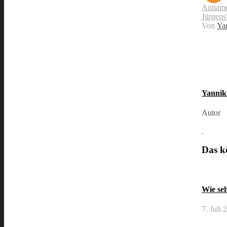
Antiam
Jürgens
Von
Ya
Yannik
Autor
Das kö
Wie se
7. Juli 