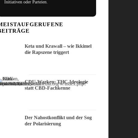
Initiativen oder Parteien.
MEISTAUFGERUFENE
BEITRÄGE
Keta und Krawall – wie Ikkimel
die Rapszene triggert
CDU-Warken: THC-Ideologie
statt CBD-Fachkenne
Der Nahostkonflikt und der Sog
der Polarisierung