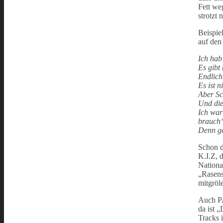
Fett we
strotzt
Beispie
auf den
Ich hab
Es gibt
Endlich
Es ist 
Aber Sc
Und die
Ich war
brauch‘
Denn ge
Schon d
K.I.Z, 
Nationa
„Rasens
mitgröle
Auch PA
da ist 
Tracks i