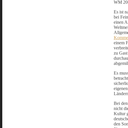
WM 2006
Es ist 
bei Fei
einen A
Weltmei
Allgeme
Kommen
einem F
verbrei
zu Gast
durchau
abgemil
Es muss
betrach
sicherl
eigenen
Länder
Bei den
nicht d
Kultur 
deutsch
den Son