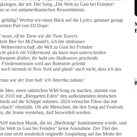
gkriegen, der irrt. Der Song „Die Welt zu Gast bei Feinden“
 nur so vor antiamerikanischen Ressentiments.
l gefällig? Werfen wir einen Blick auf die Lyrics, genauer gesagt
 ersten Part von DJ Dope:
‘ neun, elf im Turm wie die Twin Towers
 kein Bier bei McDonald’s, ich bin stinksauer
 Weltmeisterschaft, die Welt zu Gast bei Feinden
nicht gleich ein Völkermord, da muss man unterscheiden
hwamm drüber, ihr habt uns Halloween geschenkt
 Friedensmission wird aus Ramstein gelenkt
 noch niemals in New York und glaub‘ auch nicht, dass ich das
nau wie der Iran hab‘ ich Amerika zuhaus‘
ie Idee, einen satirischen WM-Song zu machen, stammt von
die 2010 mit „Biergarten Eden“ den aufkeimenden deutschen
lstolz auf die Schippe nahmen. 2024 versuchte Filow das mit
chach“ ebenfalls. Ob alle Menschen, die den Song auf Festivals
n, die Ironie verstehen, darf bezweifelt werden.
69 machen Musik, die im „Bierkönig“ funktionieren würde, und
„Die Welt zu Gast bei Feinden“ keine Ausnahme. Der Titel des
st eine nicht sonderlich originelle Anspielung auf das Motto der