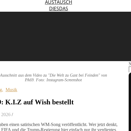
AUSTAUSCH
DIESDAS
S
Ausschnitt aus dem Video zu "Die Welt zu Gast bei Feinden" von
PA69. Foto: Instagram-Screenshot
g
,
Musik
: K.I.Z auf Wish bestellt
i 2026
/
ben einen satirischen WM-Song veröffentlicht. Wer jetzt denkt,
e FIFA und die Trump-Regierung hier einfach nur ihr verdientes