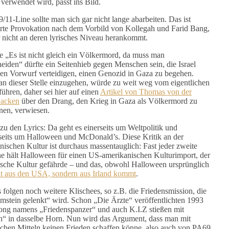
 verwendet wird, passt ins Bild.
/11-Line sollte man sich gar nicht lange abarbeiten. Das ist
erte Provokation nach dem Vorbild von Kollegah und Farid Bang,
r nicht an deren lyrisches Niveau herankommt.
e „Es ist nicht gleich ein Völkermord, da muss man
heiden“ dürfte ein Seitenhieb gegen Menschen sein, die Israel
en Vorwurf verteidigen, einen Genozid in Gaza zu begehen.
an dieser Stelle einzugehen, würde zu weit weg vom eigentlichen
ühren, daher sei hier auf einen
Artikel von Thomas von der
Sacken
über den Drang, den Krieg in Gaza als Völkermord zu
nen, verwiesen.
zu den Lyrics: Da geht es einerseits um Weltpolitik und
seits um Halloween und McDonald’s. Diese Kritik an der
nischen Kultur ist durchaus massentauglich: Fast jeder zweite
e hält Halloween für einen US-amerikanischen Kulturimport, der
tsche Kultur gefährde – und das, obwohl Halloween ursprünglich
ht aus den USA, sondern aus Irland kommt
.
 folgen noch weitere Klischees, so z.B. die Friedensmission, die
mstein gelenkt“ wird. Schon „Die Ärzte“ veröffentlichten 1993
ong namens „Friedenspanzer“ und auch K.I.Z stießen mit
n“ in dasselbe Horn. Nun wird das Argument, dass man mit
ischen Mitteln keinen Frieden schaffen könne, also auch von PA69