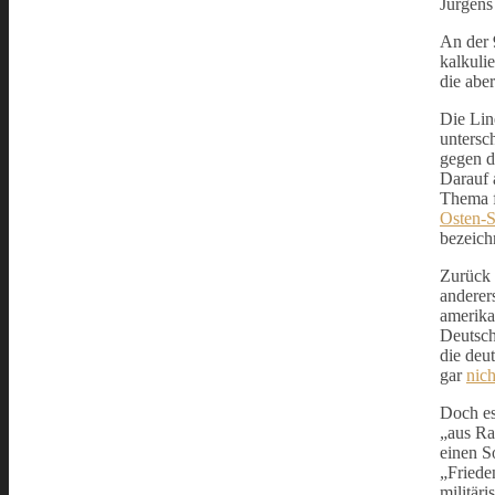
Jürgens
An der 9
kalkuli
die abe
Die Lin
untersc
gegen d
Darauf 
Thema f
Osten-
bezeich
Zurück 
anderer
amerika
Deutsch
die deu
gar
nic
Doch es
„aus Ra
einen S
„Friede
militär