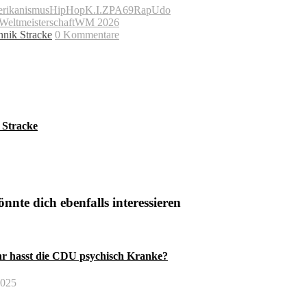
erikanismus
HipHop
K.I.Z
PA69
Rap
Udo
Weltmeisterschaft
WM 2026
nnik Stracke
0 Kommentare
 Stracke
nnte dich ebenfalls interessieren
hr hasst die CDU psychisch Kranke?
2025