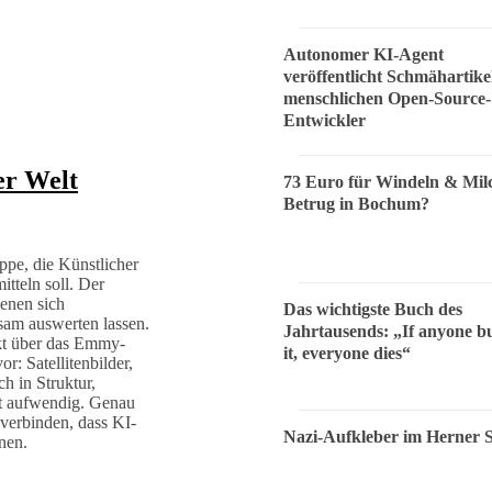
Autonomer KI-Agent
veröffentlicht Schmähartike
menschlichen Open-Source-
Entwickler
er Welt
73 Euro für Windeln & Mil
Betrug in Bochum?
ppe, die Künstlicher
itteln soll. Der
enen sich
Das wichtigste Buch des
am auswerten lassen.
Jahrtausends: „If anyone bu
kt über das Emmy-
it, everyone dies“
: Satellitenbilder,
h in Struktur,
t aufwendig. Genau
u verbinden, dass KI-
Nazi-Aufkleber im Herner 
nen.