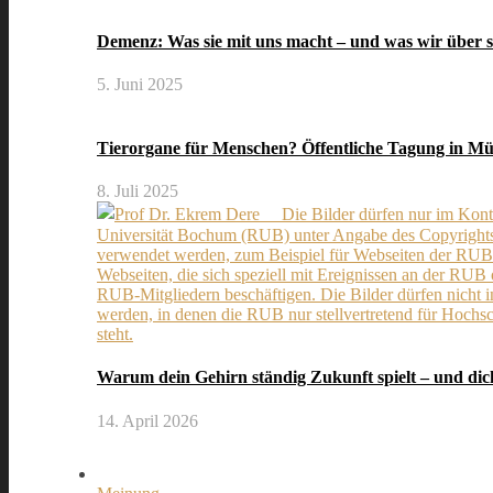
Demenz: Was sie mit uns macht – und was wir über si
5. Juni 2025
Tierorgane für Menschen? Öffentliche Tagung in Mü
8. Juli 2025
Warum dein Gehirn ständig Zukunft spielt – und dic
14. April 2026