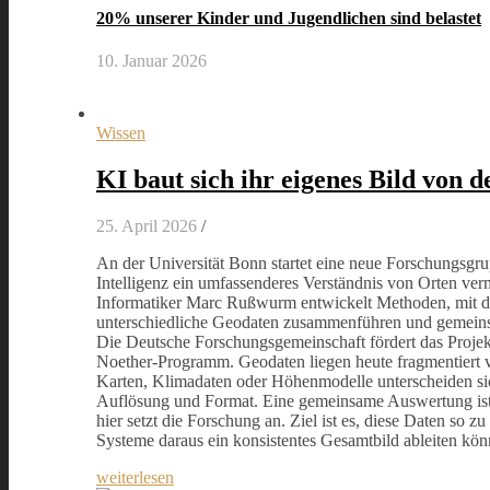
20% unserer Kinder und Jugendlichen sind belastet
10. Januar 2026
Wissen
KI baut sich ihr eigenes Bild von d
25. April 2026
/
An der Universität Bonn startet eine neue Forschungsgru
Intelligenz ein umfassenderes Verständnis von Orten verm
Informatiker Marc Rußwurm entwickelt Methoden, mit d
unterschiedliche Geodaten zusammenführen und gemeins
Die Deutsche Forschungsgemeinschaft fördert das Proje
Noether-Programm. Geodaten liegen heute fragmentiert vor
Karten, Klimadaten oder Höhenmodelle unterscheiden sic
Auflösung und Format. Eine gemeinsame Auswertung is
hier setzt die Forschung an. Ziel ist es, diese Daten so z
Systeme daraus ein konsistentes Gesamtbild ableiten kön
weiterlesen