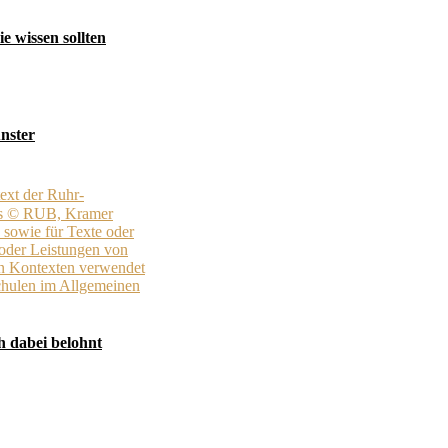
e wissen sollten
nster
h dabei belohnt