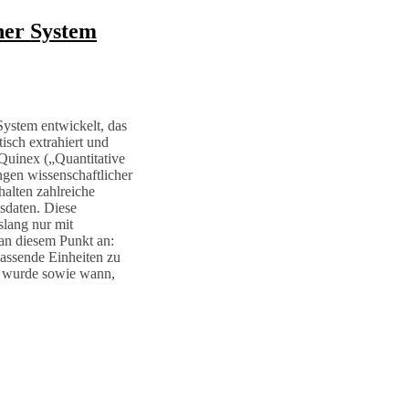
cher System
ystem entwickelt, das
isch extrahiert und
Quinex („Quantitative
ngen wissenschaftlicher
halten zahlreiche
sdaten. Diese
slang nur mit
an diesem Punkt an:
passende Einheiten zu
n wurde sowie wann,