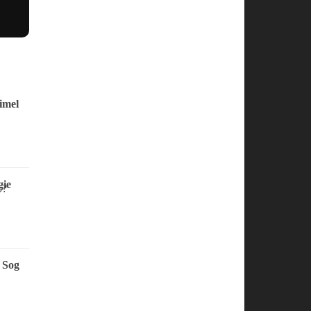
imel
ie
 Sog