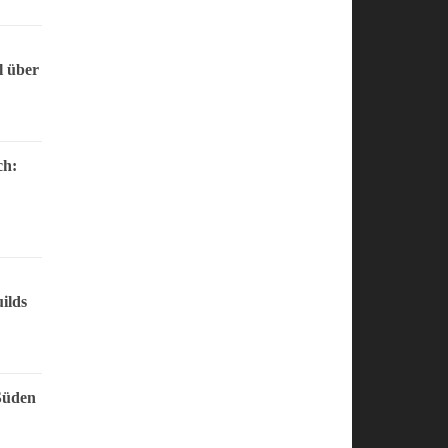
l über
ch:
ilds
Süden