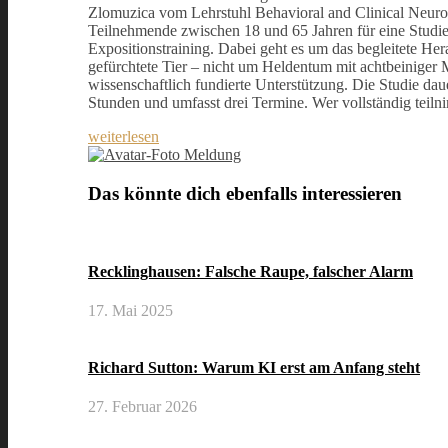
Zlomuzica vom Lehrstuhl Behavioral and Clinical Neuro
Teilnehmende zwischen 18 und 65 Jahren für eine Studi
Expositionstraining. Dabei geht es um das begleitete Her
gefürchtete Tier – nicht um Heldentum mit achtbeiniger
wissenschaftlich fundierte Unterstützung. Die Studie dau
Stunden und umfasst drei Termine. Wer vollständig teil
weiterlesen
Meldung
Das könnte dich ebenfalls interessieren
Recklinghausen: Falsche Raupe, falscher Alarm
17. Mai 2025
Richard Sutton: Warum KI erst am Anfang steht
27. Februar 2026