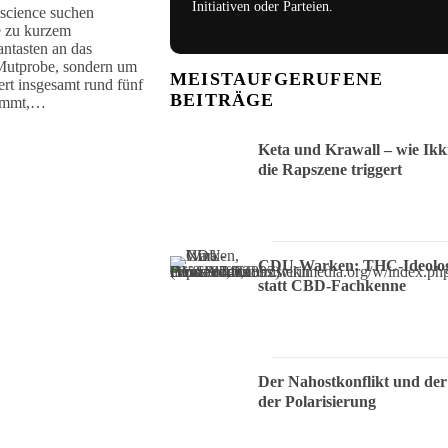
Initiativen oder Parteien.
science suchen
e zu kurzem
antasten an das
 Mutprobe, sondern um
MEISTAUFGERUFENE
ert insgesamt rund fünf
BEITRÄGE
nimmt,…
Keta und Krawall – wie Ikk
die Rapszene triggert
CDU-Warken: THC-Ideolog
statt CBD-Fachkenne
Der Nahostkonflikt und der
der Polarisierung