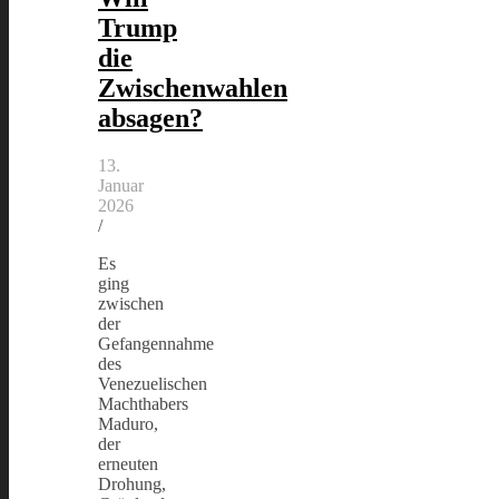
Trump
die
Zwischenwahlen
absagen?
13.
Januar
2026
/
Es
ging
zwischen
der
Gefangennahme
des
Venezuelischen
Machthabers
Maduro,
der
erneuten
Drohung,