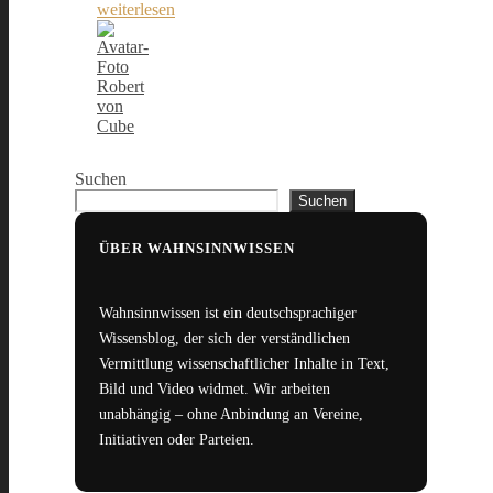
weiterlesen
Robert
von
Cube
Suchen
Suchen
ÜBER WAHNSINNWISSEN
Wahnsinnwissen ist ein deutschsprachiger
Wissensblog, der sich der verständlichen
Vermittlung wissenschaftlicher Inhalte in Text,
Bild und Video widmet. Wir arbeiten
unabhängig – ohne Anbindung an Vereine,
Initiativen oder Parteien.