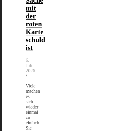
Sache
mit
der
roten
Karte
schuld
ist
6.
Juli
2026
/
Viele
machen
es
sich
wieder
einmal
zu
einfach.
Sie