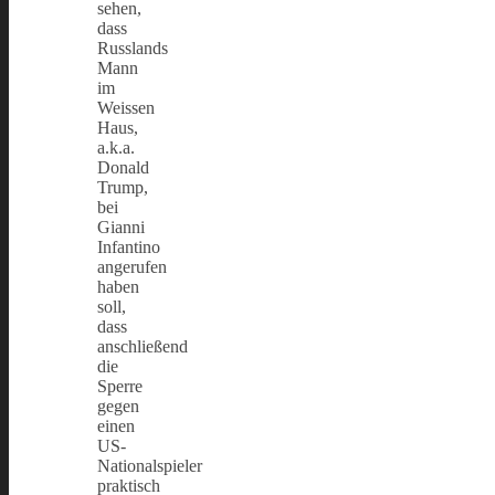
sehen,
dass
Russlands
Mann
im
Weissen
Haus,
a.k.a.
Donald
Trump,
bei
Gianni
Infantino
angerufen
haben
soll,
dass
anschließend
die
Sperre
gegen
einen
US-
Nationalspieler
praktisch