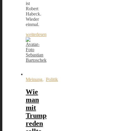
ist
Robert
Habeck.
Wieder
einmal.
weiterlesen
Sebastian
Bartoschek
Meinung
,
Politik
Wie
man
mit
Trump
reden